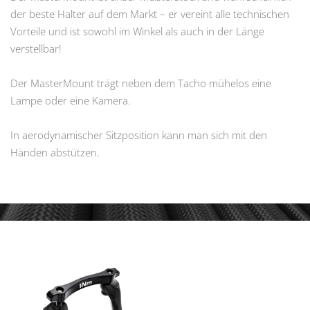
der beste Halter auf dem Markt – er vereint alle technischen
Vorteile und ist sowohl im Winkel als auch in der Länge
verstellbar!
Der MasterMount trägt neben dem Tacho mühelos eine
Lampe oder eine Kamera.
In aerodynamischer Sitzposition kann man sich mit den
Händen abstützen.