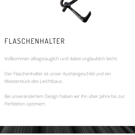
FLASCHENHALTER
Vollkommen alltagstauglich und dabei unglaublich leicht.
Der Flaschenhalter ist unser Aushängeschild und ein
Meisterstück des Leichtbaus.
Bei unverändertem Design haben wir ihn über Jahre bis zur
Perfektion optimiert.