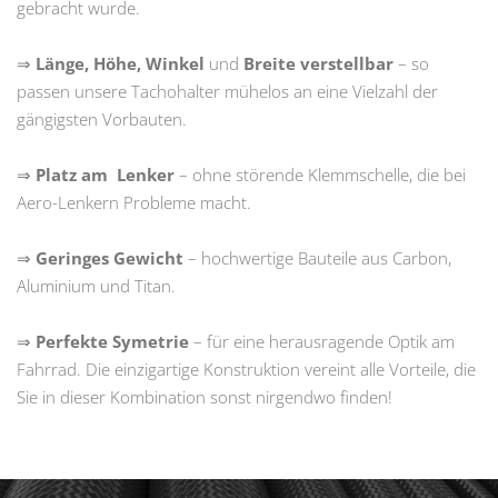
gebracht wurde.
⇒
Länge, Höhe, Winkel
und
Breite verstellbar
– so
passen unsere Tachohalter mühelos an eine Vielzahl der
gängigsten Vorbauten.
⇒
Platz am Lenker
– ohne störende Klemmschelle, die bei
Aero-Lenkern Probleme macht.
⇒
Geringes Gewicht
– hochwertige Bauteile aus Carbon,
Aluminium und Titan.
⇒
Perfekte Symetrie
– für eine herausragende Optik am
Fahrrad. Die einzigartige Konstruktion vereint alle Vorteile, die
Sie in dieser Kombination sonst nirgendwo finden!