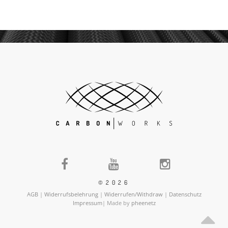
©2026
AGB
|
Widerrufsbelehrung
|
Widerrufen/Withdraw
|
Datenschutz
Impressum
| Made by
pheenetz